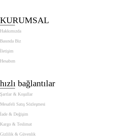
KURUMSAL
Hakkımızda
Basında Biz
İletişim
Hesabım
hızlı bağlantılar
Şartlar & Koşullar
Mesafeli Satış Sözleşmesi
İade & Değişim
Kargo & Teslimat
Gizlilik & Güvenlik