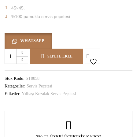
45×45.
%100 pamuklu servis peçetesi.
WHATSAPP
Yılbaşı
SEPETE EKLE
Kozalak
Servis
Peçetesi
Stok Kodu:
ST0058
adet
Kategoriler:
Servis Peçetesi
Etiketler:
Yılbaşı Kozalak Servis Peçetesi
750 TL ÜZERI ÜCRETSIZ KARGO