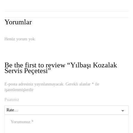
Yorumlar
Henüz yorum yok.
Be the first to review “Yılbaşı Kozalak
Servis Peçetesi”
E-posta adresiniz yayınlanmayacak.
Gerekli alanlar
*
ile
işaretlenmişlerdir
Puanınız