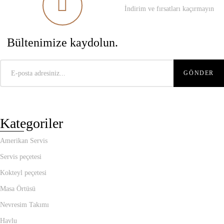
İndirim ve fırsatları kaçırmayın
Bültenimize kaydolun.
Kategoriler
Amerikan Servis
Servis peçetesi
Kokteyl peçetesi
Masa Örtüsü
Nevresim Takımı
Havlu