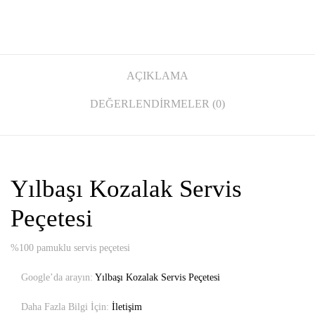
AÇIKLAMA
DEĞERLENDIRMELER (0)
Yılbaşı Kozalak Servis
Peçetesi
%100 pamuklu servis peçetesi
Google’da arayın:
Yılbaşı Kozalak Servis Peçetesi
Daha Fazla Bilgi İçin:
İletişim