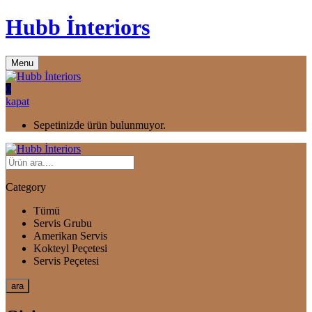
Hubb İnteriors
Menu
0
kapat
Sepetinizde ürün bulunmuyor.
Category
Tümü
Servis Grubu
Amerikan Servis
Kokteyl Peçetesi
Servis Peçetesi
ara