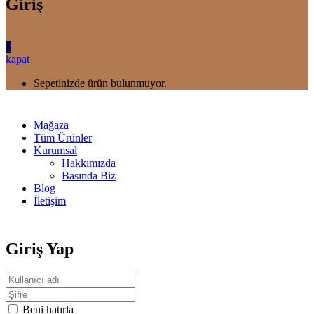
Giriş
0
kapat
Sepetinizde ürün bulunmuyor.
Mağaza
Tüm Ürünler
Kurumsal
Hakkımızda
Basında Biz
Blog
İletişim
Giriş Yap
Beni hatırla