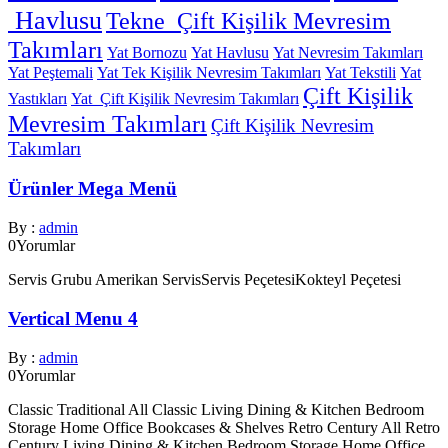
Havlusu
Tekne Çift Kişilik Mevresim
Takımları
Yat Bornozu
Yat Havlusu
Yat Nevresim Takımları
Yat Peştemali
Yat Tek Kişilik Nevresim Takımları
Yat Tekstili
Yat
Çift Kişilik
Yastıkları
Yat Çift Kişilik Nevresim Takımları
Mevresim Takımları
Çift Kişilik Nevresim
Takımları
Ürünler Mega Menü
By :
admin
0
Yorumlar
Servis Grubu Amerikan ServisServis PeçetesiKokteyl Peçetesi
Vertical Menu 4
By :
admin
0
Yorumlar
Classic Traditional All Classic Living Dining & Kitchen Bedroom
Storage Home Office Bookcases & Shelves Retro Century All Retro
Century Living Dining & Kitchen Bedroom Storage Home Office