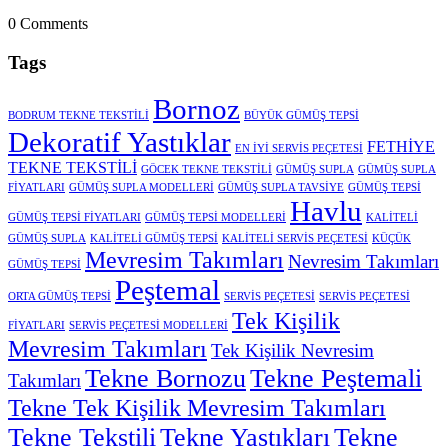
0
Comments
Tags
Bornoz
BODRUM TEKNE TEKSTİLİ
BÜYÜK GÜMÜŞ TEPSİ
Dekoratif Yastıklar
FETHİYE
EN İYİ SERVİS PEÇETESİ
TEKNE TEKSTİLİ
GÖCEK TEKNE TEKSTİLİ
GÜMÜŞ SUPLA
GÜMÜŞ SUPLA
FİYATLARI
GÜMÜŞ SUPLA MODELLERİ
GÜMÜŞ SUPLA TAVSİYE
GÜMÜŞ TEPSİ
Havlu
GÜMÜŞ TEPSİ FİYATLARI
GÜMÜŞ TEPSİ MODELLERİ
KALİTELİ
GÜMÜŞ SUPLA
KALİTELİ GÜMÜŞ TEPSİ
KALİTELİ SERVİS PEÇETESİ
KÜÇÜK
Mevresim Takımları
Nevresim Takımları
GÜMÜŞ TEPSİ
Peştemal
ORTA GÜMÜŞ TEPSİ
SERVİS PEÇETESİ
SERVİS PEÇETESİ
Tek Kişilik
FİYATLARI
SERVİS PEÇETESİ MODELLERİ
Mevresim Takımları
Tek Kişilik Nevresim
Tekne Bornozu
Tekne Peştemali
Takımları
Tekne Tek Kişilik Mevresim Takımları
Tekne Tekstili
Tekne Yastıkları
Tekne